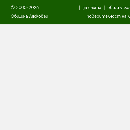
© 2000-2026
|
за сайта
|
общи усло
Община Лясковец
поверителност на л