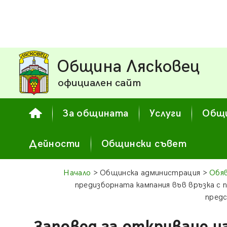
Община Лясковец
официален сайт
За общината
Услуги
Общи
Дейности
Общински съвет
Начало
> Общинска администрация >
Обя
предизборната кампания във връзка с 
предс