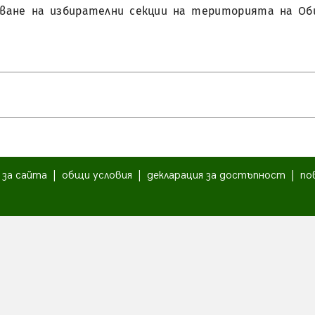
азуване на избирателни секции на територията на Об
|
за сайта
|
общи условия
|
декларация за достъпност
|
по