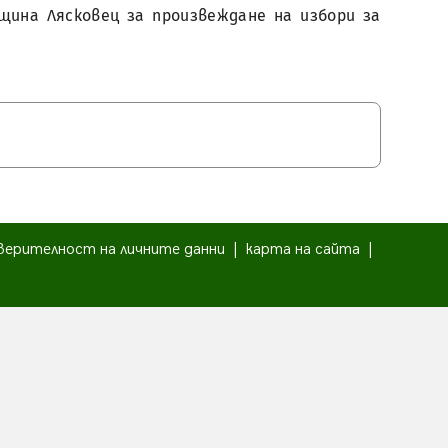
щина Лясковец за произвеждане на избори за
верителност на личните данни
|
карта на сайта
|