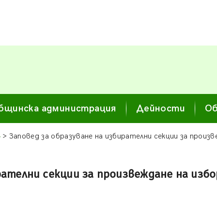
бщинска администрация
Дейности
Об
4
> Заповед за образуване на избирателни секции за произв
рателни секции за произвеждане на изб