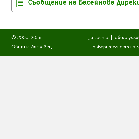
Съобщение на Басейнова Дирек
© 2000-2026
|
за сайта
|
общи усло
Община Лясковец
поверителност на л