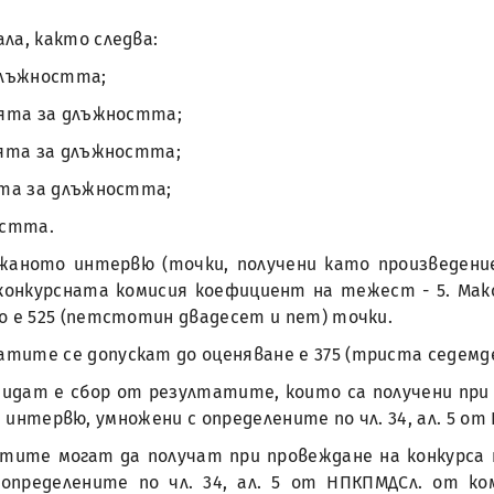
ла, както следва:
 длъжността;
ията за длъжността;
ията за длъжността;
ята за длъжността;
остта.
аното интервю (точки, получени като произведени
 конкурсната комисия коефициент на тежест - 5. Мак
 е 525 (петстотин двадесет и пет) точки.
тите се допускат до оценяване е 375 (триста седемд
идат е сбор от резултатите, които са получени при 
 и интервю, умножени с определените по чл. 34, ал. 5 
ите могат да получат при провеждане на конкурса по 
определените по чл. 34, ал. 5 от НПКПМДСл. от к