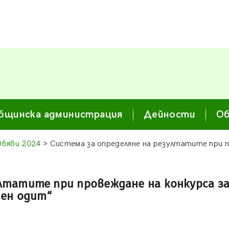
бщинска администрация
Дейности
Об
Обяви 2024
> Система за определяне на резултатите при п
ултатите при провеждане на конкурса з
шен одит“