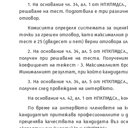
1. На основание чл. 34, ал. 1 от НПКПМДСл.
решаване на тест. Подготвила е три различн
отговор.
Комисията определя системата за оценява
точки за грешен отговор, като максималния р
тест е 25 (двадесет и пет) верни отговора ил
2. На основание чл. 34, ал. 5 от НПКПМДС
получен при решаване на теста. Получени
коефициент на тежест - 3. Максималният бро
Минималният резултат, при който кандидатит
3. На основание чл. 34, ал. 5 от НПКПМДС
получен след провеждане на интервюто.
На основание чл. 42, ал. 1 от НПКПМДСл., 
По време на интервюто членовете на ко
кандидатът притежава професионалните и де
преценява качествата на кандидата въз осн