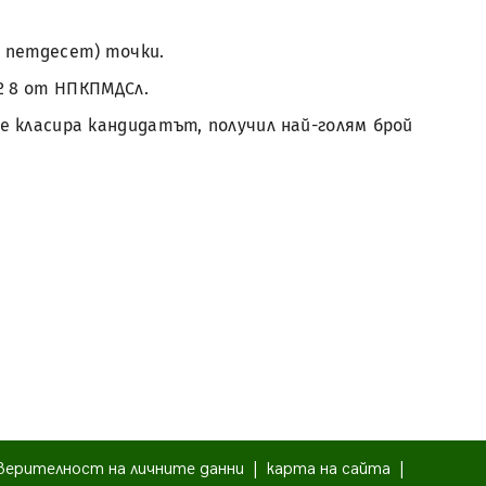
и петдесет) точки.
 8 от НПКПМДСл.
е класира кандидатът, получил най-голям брой
верителност на личните данни
|
карта на сайта
|