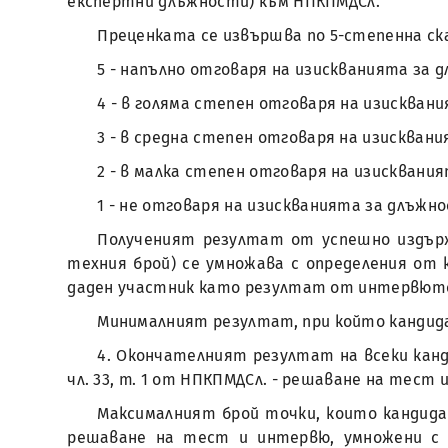
експертни длъжности) към НПКПМДСл.
Преценката се извършва по 5-степенна ска
5 - напълно отговаря на изискванията за
4 - в голяма степен отговаря на изискван
3 - в средна степен отговаря на изискван
2 - в малка степен отговаря на изисквани
1 - не отговаря на изискванията за длъжн
Полученият резултат от успешно издърж
техния брой) се умножава с определения от
даден участник като резултат от интервюто
Минималният резултат, при който кандида
4. Окончателният резултат на всеки канд
чл. 33, т. 1 от НПКПМДСл. - решаване на тест
Максималният брой точки, които кандидат
решаване на тест и интервю, умножени с 