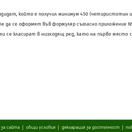
андидат, който е получил минимум 450 (четиристотин 
 да се оформят във формуляр съгласно приложение №
и се класират в низходящ ред, като на първо място с
|
за сайта
|
общи условия
|
декларация за достъпност
|
по