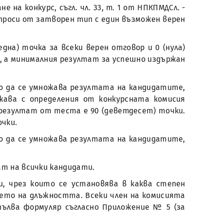
е на конкурс, съгл. чл. 33, т. 1 от НПКПМДСл. -
проси от затворен тип с един възможен верен
на) точка за всеки верен отговор и 0 (нула)
и, а минималния резултат за успешно издържан
йто да се умножава резултата на кандидатите,
ава с определения от конкурсната комисия
 резултат от теста е 90 (деветдесет) точки.
чки.
йто да се умножава резултата на кандидатите,
ат на всички кандидати.
, чрез които се установява в каква степен
ето на длъжността. Всеки член на комисията
пълва формуляр съгласно Приложение № 5 (за