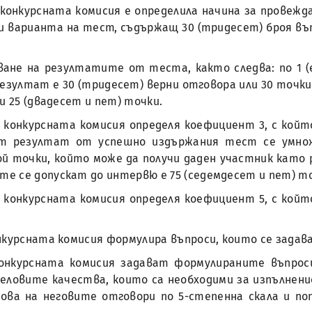
, конкурсната комисия е определила начина за провеждан
и варианта на тест, съдържащ 30 (тридесет) броя въ
не на резултатите от теста, както следва: по 1 (ед
езултат е 30 (тридесет) верни отговора или 30 точк
и 25 (двадесет и пет) точки.
л., конкурсната комисия определя коефициент 3, с ко
ят резултат от успешно издържания тест се умнож
й точки, който може да получи даден участник като
е се допускат до интервю е 75 (седемдесет и пет) то
л., конкурсната комисия определя коефициент 5, с ко
конкурсната комисия формулира въпроси, които се задав
нкурсната комисия задават формулираните въпроси
ловите качества, които са необходими за изпълнени
ова на неговите отговори по 5-степенна скала и по