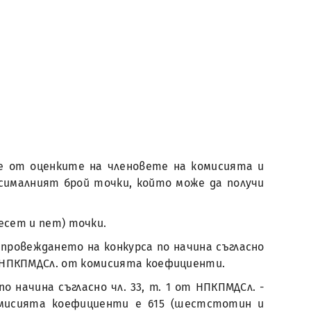
е от оценките на членовете на комисията и
сималният брой точки, който може да получи
есет и пет) точки.
провеждането на конкурса по начина съгласно
от НПКПМДСл. от комисията коефициенти.
начина съгласно чл. 33, т. 1 от НПКПМДСл. -
омисията коефициенти е 615 (шестстотин и