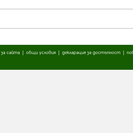
|
за сайта
|
общи условия
|
декларация за достъпност
|
по