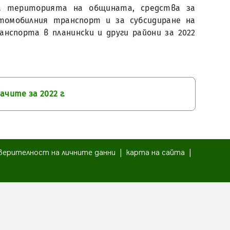
на територията на общината, средства за
томобилния транспорт и за субсидиране на
спорта в планински и други райони за 2022
чите за 2022 г.
верителност на личните данни
|
карта на сайта
|