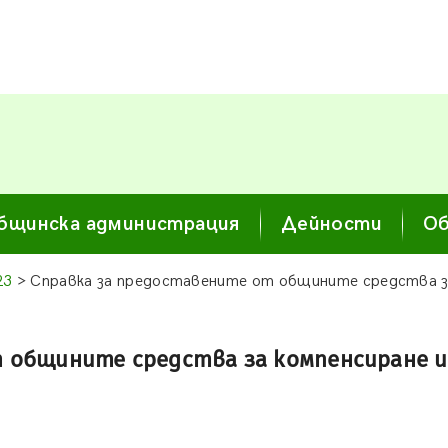
бщинска администрация
Дейности
Об
23
> Справка за предоставените от общините средства за
 общините средства за компенсиране и 