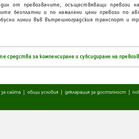
един от превозвачите, осъществяващи превози 
ните безплатни и по намалени цени превози по ав
бусни линии във вътрешноградския транспорт и тран
 средства за компенсиране и субсидиране на превозва
|
за сайта
|
общи условия
|
декларация за достъпност
|
по