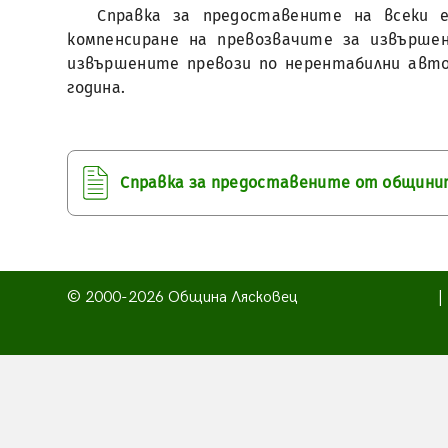
Справка за предоставените на всеки 
компенсиране на превозвачите за извърше
извършените превози по нерентабилни авто
година.
Справка за предоставените от общините
© 2000-2026 Община Лясковец