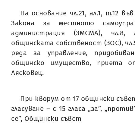
На основание чл.21, ал.1, т.12 във
Закона за местното самоупр
администрация (ЗМСМА), чл.8,
общинската собственост (ЗОС), чл.5
реда за управление, придобива
общинско имущество, приета о
Лясковец.
При кворум от 17 общински съве
гласуване – с 15 гласа „за”, „проти
се”, Общински съвет