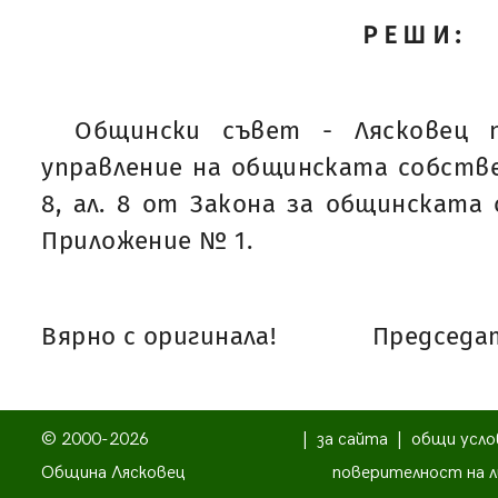
РЕШИ:
Общински съвет - Лясковец 
управление на общинската собстве
8, ал. 8 от Закона за общинската 
Приложение № 1.
Вярно с оригинала!
Председат
© 2000-2026
|
за сайта
|
общи усло
Община Лясковец
поверителност на л