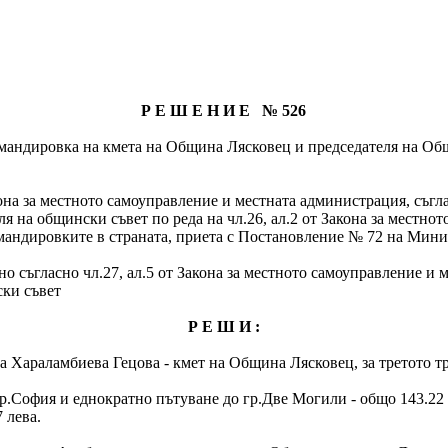
Р Е Ш Е Н И Е № 526
омандировка на кмета на Община Лясковец и председателя на Общ
т Закона за местното самоуправление и местната администрация, с
ля на общински съвет по реда на чл.26, ал.2 от Закона за местн
командировките в страната, приета с Постановление № 72 на Минис
о съгласно чл.27, ал.5 от Закона за местното самоуправление и 
ски съвет
Р Е Ш И :
а Хараламбиева Гецова - кмет на Община Лясковец, за третото тр
 гр.София и еднократно пътуване до гр.Две Могили - общо 143.22 
 лева.