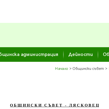
бщинска администрация
Дейности
Об
Начало
> Общински съвет >
О Б Щ И Н С К И С Ъ В Е Т - Л Я С К О В Е Ц