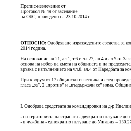
Препис-извлечение от
Протокол № 49 от заседание
на ОбС, проведено на 23.10.2014 г.
ОТНОСНО:
Одобряване изразходените средства за к
2014 година.
На основание чл.21, ал.1, т.6 и чл.27, ал.4 и ал.5 о
основа на избор на кмета на общината и на председате
връзка с изпълнението на чл.8, ал.4 от Наредбата за 
При кворум от 17 общински съветника и след проведен
гласа „за”, 2 „против” и „въздържали се” няма, Общин
І. Одобрява средствата за командировки на д-р Ивелин
- на територията на страната - двукратно пътуване до
- в чужбина - еднократно пътуване до Унгария – 130.27