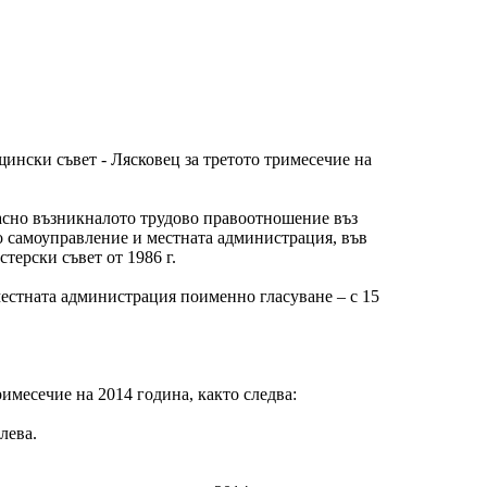
ински съвет - Лясковец за третото тримесечие на
ъгласно възникналото трудово правоотношение въз
ото самоуправление и местната администрация, във
терски съвет от 1986 г.
местната администрация поименно гласуване – с 15
имесечие на 2014 година, както следва:
лева.