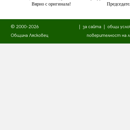
Вярно с оригинала!
Председате
© 2000-2026
|
за сайта
|
общи усло
Община Лясковец
поверителност на л