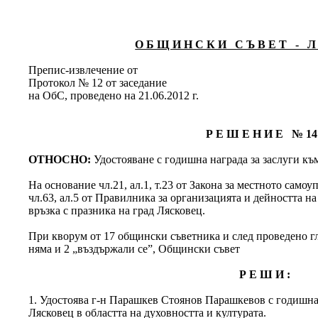
О Б Щ И Н С К И С Ъ В Е Т - Л 
Препис-извлечение от
Протокол № 12 от заседание
на ОбС, проведено на 21.06.2012 г.
Р Е Ш Е Н И Е № 14
ОТНОСНО:
Удостояване с годишна награда за заслуги к
На основание чл.21, ал.1, т.23 от Закона за местното само
чл.63, ал.5 от Правилника за организацията и дейността н
връзка с празника на град Лясковец.
При кворум от 17 общински съветника и след проведено гла
няма и 2 „въздържали се”, Общински съвет
Р Е Ш И :
1. Удостоява г-н Парашкев Стоянов Парашкевов с годишна
Лясковец в областта на духовността и културата.