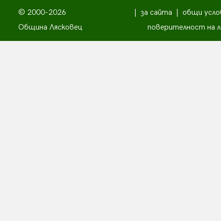
© 2000-2026
|
за сайта
|
общи усло
Община Лясковец
поверителност на л