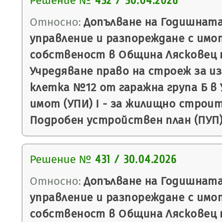
Решение №
432 / 30.04.2026
Относно:
Допълване на Годишната
управление и разпореждане с имо
собственост в Община Лясковец п
Учредяване право на строеж за и
клетка №12 от гаражна група Б в
имот (УПИ) I - за жилищно строите
Подробен устройствен план (ПУП) 
Решение №
431 / 30.04.2026
Относно:
Допълване на Годишната
управление и разпореждане с имо
собственост в Община Лясковец п