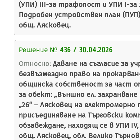
(УПИ) III-за трафопост и УПИ I-за 
Подробен устройствен план (ПУП) 
общ. Лясковец.
Решение №
436 / 30.04.2026
Относно:
Даване на съгласие за уч
безвъзмездно право на прокарван
общинска собственост за част от
за обект: „Външно ел. захранване
„26“ – Лясковец на електромерно 
присъединяване на Търговски комп
обзавеждане, находящ се в УПИ IV, к
общ. Лясковец, обл. Велико Търнов