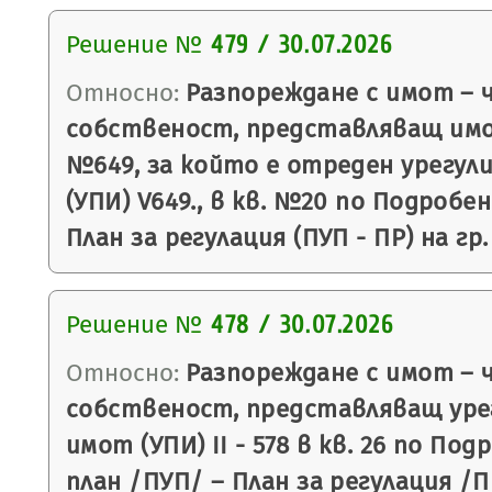
Решение №
479 / 30.07.2026
Относно:
Разпореждане с имот – 
собственост, представляващ имо
№649, за който е отреден урегул
(УПИ) V649., в кв. №20 по Подробе
План за регулация (ПУП - ПР) на гр
Решение №
478 / 30.07.2026
Относно:
Разпореждане с имот – 
собственост, представляващ уре
имот (УПИ) II - 578 в кв. 26 по П
план /ПУП/ – План за регулация /П