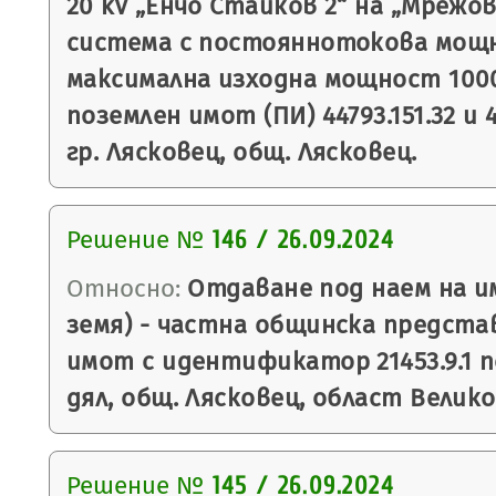
20 kV „Енчо Стайков 2“ на „Мреж
система с постояннотокова мощн
максимална изходна мощност 1000
поземлен имот (ПИ) 44793.151.32 и 4
гр. Лясковец, общ. Лясковец.
Решение №
146 / 26.09.2024
Относно:
Отдаване под наем на и
земя) - частна общинска предста
имот с идентификатор 21453.9.1 п
дял, общ. Лясковец, област Велико
Решение №
145 / 26.09.2024