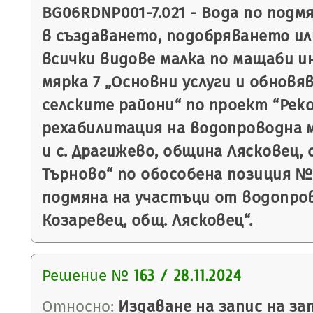
BG06RDNP001-7.021 - Вода по подм
в създаването, подобряването и
всички видове малка по мащаби 
мярка 7 „Основни услуги и обновя
селските райони“ по проект “Рек
рехабилитация на водопроводна м
и с. Драгижево, община Лясковец,
Търново“ по обособена позиция № 
подмяна на участъци от водопров
Козаревец, общ. Лясковец“.
Решение №
163 / 28.11.2024
Относно:
Издаване на запис на з