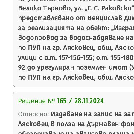
Велико Търново, ул. „Г. С. Раковски“ 
представлявано от Венцислав Ди
за реализацията на обект: „Изгра
водопровод за водоснабдяване на У
по ПУП на гр. Лясковец, общ. Ляско
улици с о.т. 157-156-155; о.т. 155-18
92 до урегулиран поземлен имот (УП
по ПУП на гр. Лясковец, общ. Ляск
Решение №
165 / 28.11.2024
Относно:
Издаване на запис на з
Лясковец в полза на Държавен фон
обезпечаване на авансово плащан