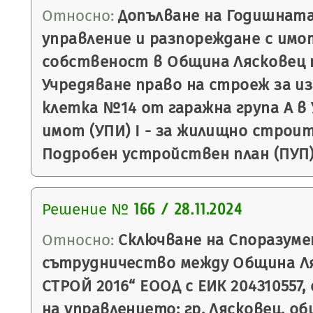
Относно:
Допълване на Годишната
управление и разпореждане с имо
собственост в Община Лясковец п
Учредяване право на строеж за и
клетка №14 от гаражна група А в
имот (УПИ) I - за жилищно строите
Подробен устройствен план (ПУП) 
Решение №
166 / 28.11.2024
Относно:
Сключване на Споразуме
сътрудничество между Община Ля
СТРОЙ 2016“ ЕООД с ЕИК 204310557,
на управлението: гр. Лясковец, общ