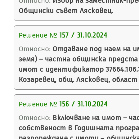
Относно:
Избор на заместник-пре
Общински съвет Лясковец.
Решение №
157 / 31.10.2024
Относно:
Отдаване под наем на и
земя) – частна общинска предст
имот с идентификатор 37664.106.3
Козаревец, общ. Лясковец, област
Решение №
156 / 31.10.2024
Относно:
Включване на имот – ча
собственост в Годишната програ
разпореждане с имоти – общинск