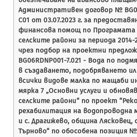
Административен договор № BG06
C01 от 03.07.2023 г. за предостав
финансова помощ по Програмата 
селските райони за периода 2014-2
чрез подбор на проектни предло
BG06RDNP001-7.021 - Вода по подм
в създаването, подобряването и
всички видове малка по мащаби 
мярка 7 „Основни услуги и обновя
селските райони“ по проект “Рек
рехабилитация на водопроводна м
и с. Драгижево, община Лясковец,
Търново“ по обособена позиция № 