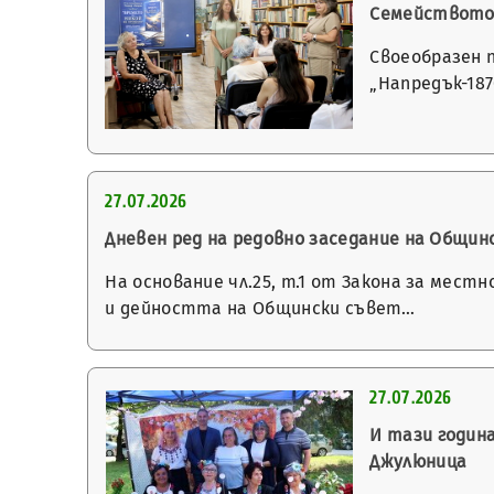
Семейството 
Своеобразен 
„Напредък-18
27.07.2026
Дневен ред на редовно заседание на Общинск
На основание чл.25, т.1 от Закона за мест
и дейността на Общински съвет…
27.07.2026
И тази годин
Джулюница