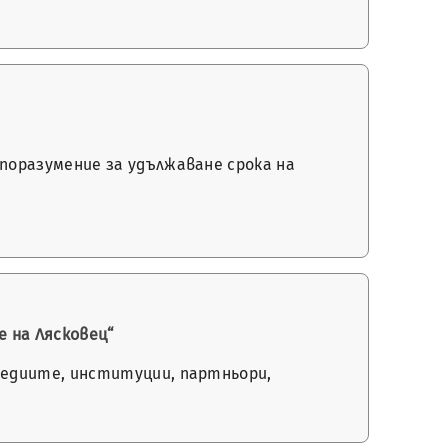
поразумение за удължаване срока на
 на Лясковец“
медиите, институции, партньори,