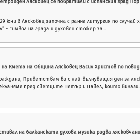
Петровден Лясковец се побратими с испанския град Пор
9 юни в Лясковец започна с ранна литургия по случай х
“ - символ на града и духовен стожер за…
на Кмета на Община Лясковец Васил Христов по повод 
раждани, Приветствам ви с най-вълнуващия ден за ляс
рекланяме пред светците Петър и Павел, които винаги
стивал на балканската духова музика радва лясковчани