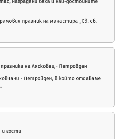
тас, наградени бяха и най-достойните
рамовия празник на манастира „Св. св.
празника на Лясковец - Петровден
ковчани - Петровден, в който отдаваме
…
 и гости