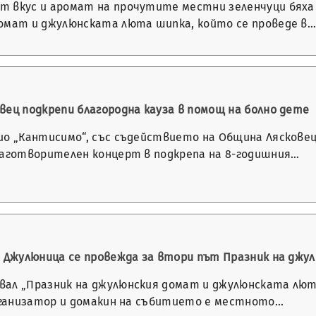
 вкус и аромат на прочутите местни зеленчуци бяха
омат и джулюнската люта шипка, който се проведе в
вец подкрепи благородна кауза в помощ на болно дете
ио „Кантисимо“, със съдействието на Община Лясковец
лаготворителен концерт в подкрепа на 8-годишния…
в Джулюница се провежда за втори път Празник на дж
ал „Празник на джулюнския домат и джулюнската люта
Организатор и домакин на събитието е местното…