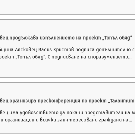
вец продължава изпълнението на проект „Топъл обяд“
щина Лясковец Васил Христов подписа допълнително с
роект „Топъл обяд“. С подписване на споразумението…
вец организира пресконференция по проект „Талантите
вец има удоволствието да покани представители на 
и организации и всички заинтересовани граждани на…