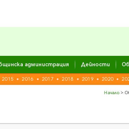
бщинска администрация
Дейности
Об
2015
2016
2017
2018
2019
2020
20
●
●
●
●
●
●
Начало
> О