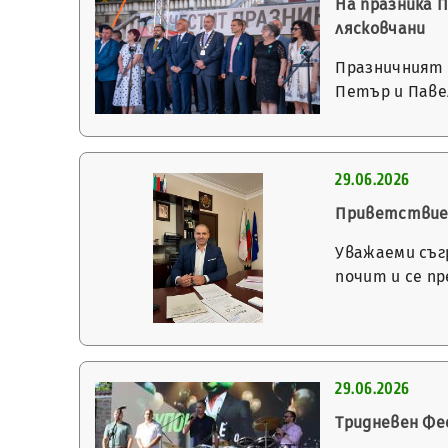
На празника 
лясковчани
Празничният 2
Петър и Павел
29.06.2026
Приветствие 
Уважаеми съг
почит и се п
29.06.2026
Тридневен Фе