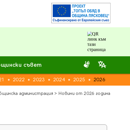
щински съвет
21
2022
2023
2024
2025
2026
●
●
●
●
●
бщинска администрация > Новини от 2026 година