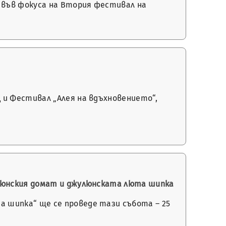
 във фокуса на Втория фестивал на
…
 и Фестивал „Алея на вдъхновението“,
улюнския домат и джулюнската люта шипка
 шипка“ ще се проведе тази събота – 25