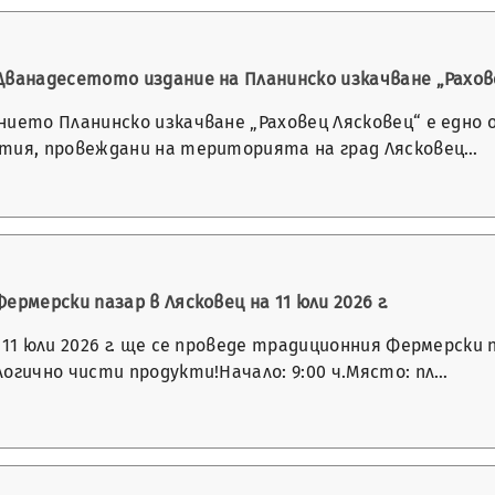
Дванадесетото издание на Планинско изкачване „Рахове
нието Планинско изкачване „Раховец Лясковец“ е едн
тия, провеждани на територията на град Лясковец…
ермерски пазар в Лясковец на 11 юли 2026 г.
 11 юли 2026 г. ще се проведе традиционния Фермерски 
огично чисти продукти!Начало: 9:00 ч.Място: пл…