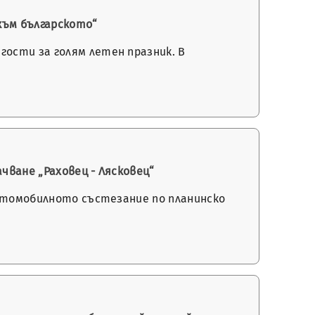
към българското“
гости за голям летен празник. В
чване „Раховец - Лясковец“
 автомобилното състезание по планинско