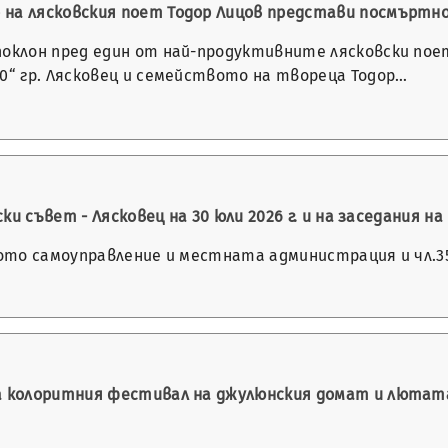
на лясковския поет Тодор Лицов представи посмъртно 
поклон пред един от най-продуктивните лясковски по
70“ гр. Лясковец и семейството на твореца Тодор…
и съвет - Лясковец на 30 юли 2026 г. и на заседания на
ното самоуправление и местната администрация и чл.35,
а колоритния фестивал на джулюнския домат и лютата