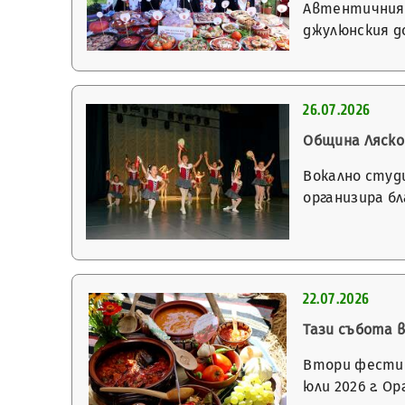
Автентичният
джулюнския д
26.07.2026
Община Ляско
Вокално студ
организира б
22.07.2026
Тази събота 
Втори фестив
юли 2026 г. 