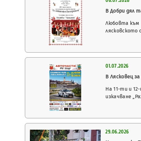
06.07.2026
В Добри дял 
Любовта към 
лясковското с
01.07.2026
В Лясковец за
На 11-ти и 12
изкачване „Ра
29.06.2026