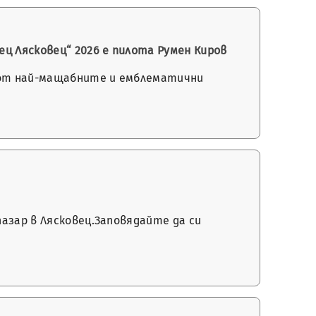
ц Лясковец“ 2026 е пилота Румен Киров
о от най-мащабните и емблематични
пазар в Лясковец.Заповядайте да си