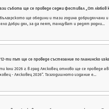
тази събота ще се проведе седми фестивал „От любов 
българското ще обедини и тази година добридялчани и 
ело Добри дял, за да пеят, танцуват и редят родни…
 12-ти път ще се проведе състезание по планинско изка
-ти юли 2026 г. в град Лясковец отново ще се проведе
ховец - Лясковец 2026“. Тазгодишното издание е…