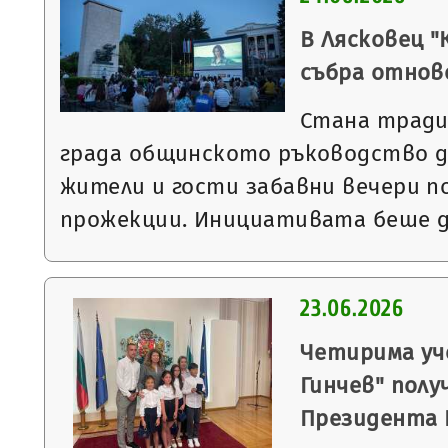
В Лясковец "
събра отнов
Стана тради
града общинското ръководство д
жители и гости забавни вечери п
прожекции. Инициативата беше 
23.06.2026
Четирима уч
Гинчев" полу
Президента 