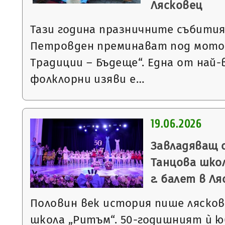
Лясковец
Тази година празничните събития
Петровден преминават под мото
Традиции – Бъдеще“. Една от на
фолклорни изяви е…
19.06.2026
Завладяващ 
Танцова школ
г. балет в Л
Половин век история пише ляско
школа „Ритъм“. 50-годишният ѝ 