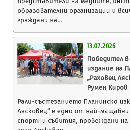
представители на медиите, инст
образователни организации и вс
граждани на…
13.07.2026
Победител в
издание на П
„Раховец Ляс
Румен Киров
Рали-състезанието Планинско изк
Лясковец“ е едно от най-мащабн
спортни събития, провеждани на