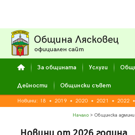
Община Лясковец
официален сайт
За общината
Услуги
Общи
Дейности
Общински съвет
16
2017
Новини:
2018
2019
2020
2021
2022
●
●
●
●
●
●
Начало
> Общинска админи
Новини от 2026 година