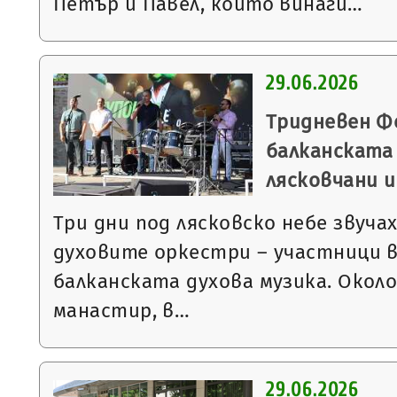
Петър и Павел, които винаги…
29.06.2026
Тридневен Ф
балканската 
лясковчани и
Три дни под лясковско небе звуча
духовите оркестри – участници 
балканската духова музика. Окол
манастир, в…
29.06.2026