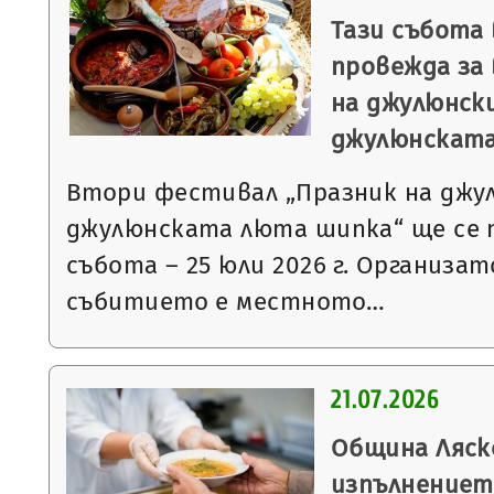
Тази събота 
провежда за
на джулюнск
джулюнскат
Втори фестивал „Празник на джу
джулюнската люта шипка“ ще се 
събота – 25 юли 2026 г. Организат
събитието е местното…
21.07.2026
Община Ляск
изпълнениет