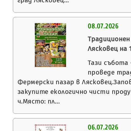
град Лясковец…
08.07.2026
Традиционен
Лясковец на 1
Тази събота -
проведе тра
Фермерски пазар в Лясковец.Запо
закупите екологично чисти проду
ч.Място: пл…
06.07.2026