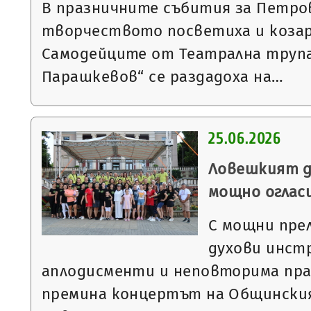
В празничните събития за Петров
творчеството посветиха и козар
Самодейците от Театрална труп
Парашкевов“ се раздадоха на…
25.06.2026
Ловешкият д
мощно оглас
С мощни пре
духови инст
аплодисменти и неповторима пра
премина концертът на Общинския