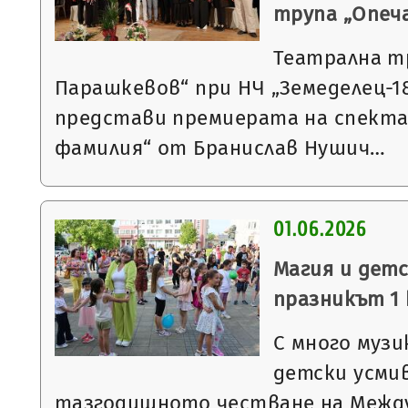
трупа „Опеч
Театрална т
Парашкевов“ при НЧ „Земеделец-18
представи премиерата на спекта
фамилия“ от Бранислав Нушич…
01.06.2026
Магия и дет
празникът 1 
С много музи
детски усми
тазгодишното честване на Между