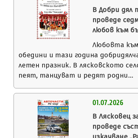
В Добри дял 
проведе сед
любов към б
Любовта към
обедини и тази година добридялча
летен празник. В лясковското село
пеят, танцуват и редят родни…
01.07.2026
В Лясковец з
проведе със
изкачване „Р