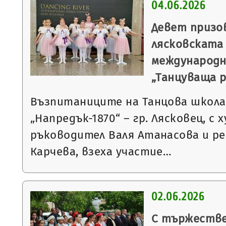
04.06.2026
Девет призо
лясковската
международн
„Танцуваща р
Възпитаниците на Танцова школа
„Напредък-1870“ – гр. Лясковец, с
ръководител Валя Атанасова и р
Карчева, взеха участие…
02.06.2026
С тържестве