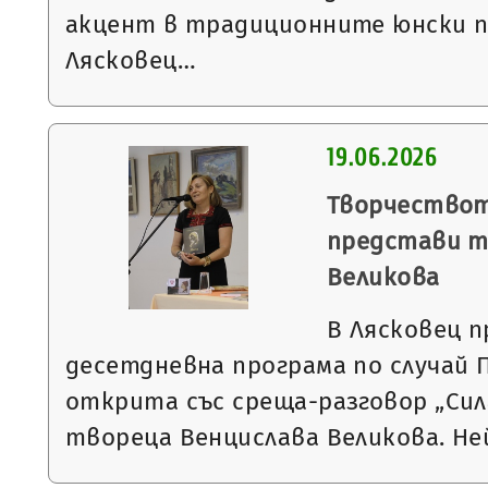
акцент в традиционните юнски п
Лясковец…
19.06.2026
Творчествот
представи т
Великова
В Лясковец 
десетдневна програма по случай
открита със среща-разговор „Сил
твореца Венцислава Великова. Н