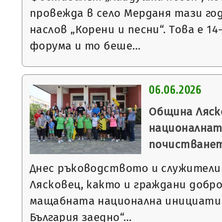
провежда в село Мерданя тази го
наслов „Корени и песни“. Това е 1
форума и то беше…
06.06.2026
Община Ляск
националнат
почистване
Днес ръководството и служители
Лясковец, както и граждани добро
мащабната национална инициати
България заедно“…