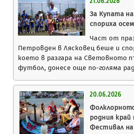
21.06.2026
За Купата на
спориха осе
Част от пра
Петровден в Лясковец беше и сп
което в разгара на Световното 
футбол, донесе още по-голяма ра
20.06.2026
Фолклорното
родния край
Фестивал на