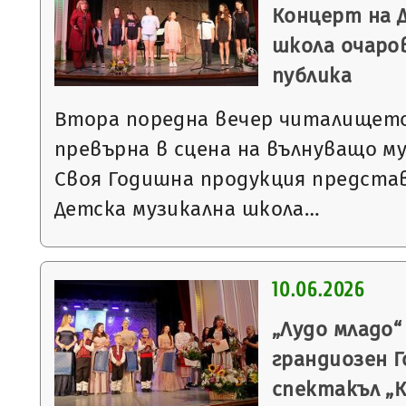
Концерт на 
школа очаро
публика
Втора поредна вечер читалището
превърна в сцена на вълнуващо м
Своя Годишна продукция предста
Детска музикална школа…
10.06.2026
„Лудо младо
грандиозен 
спектакъл „