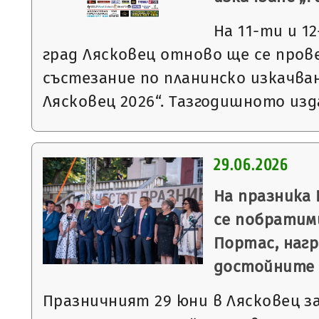
На 11-ти и 12
град Лясковец отново ще се про
състезание по планинско изкачван
Лясковец 2026“. Тазгодишното из
29.06.2026
На празника
се побратими
Портас, нагр
достойните 
Празничният 29 юни в Лясковец з