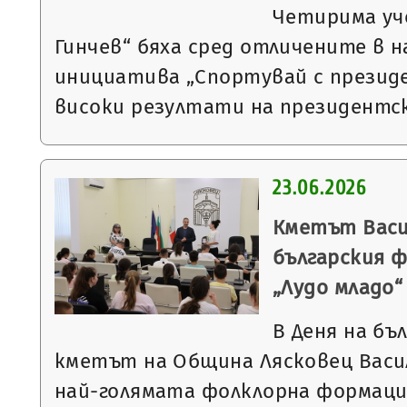
Четирима уч
Гинчев“ бяха сред отличените в 
инициатива „Спортувай с презид
високи резултати на президентс
23.06.2026
Кметът Васи
българския 
„Лудо младо“
В Деня на бъ
кметът на Община Лясковец Васи
най-голямата фолклорна формация