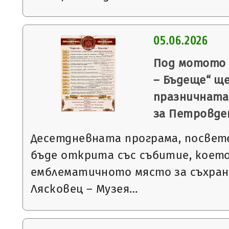
05.06.2026
Под мотото 
– Бъдеще“ щ
празничната
за Петровде
Десетдневната програма, посвет
бъде открита със събитие, което
емблематичното място за съхран
Лясковец – Музея…