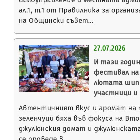
ал.1, т.1 от Правилника за орган
на Общински съвет…
27.07.2026
И тази годи
фестивал на
лютата шипк
участници и
Автентичният вкус и аромат на
зеленчуци бяха във фокуса на Вт
джулюнския домат и джулюнската
се проведе в…