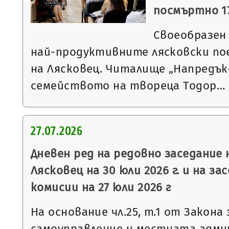
посмъртно 17
Своеобразен
най-продуктивните лясковски по
на Лясковец. Читалище „Напредък-
семейството на твореца Тодор…
27.07.2026
Дневен ред на редовно заседание
Лясковец на 30 юли 2026 г. и на з
комисии на 27 юли 2026 г
На основание чл.25, т.1 от Закон
самоуправление и местната админ