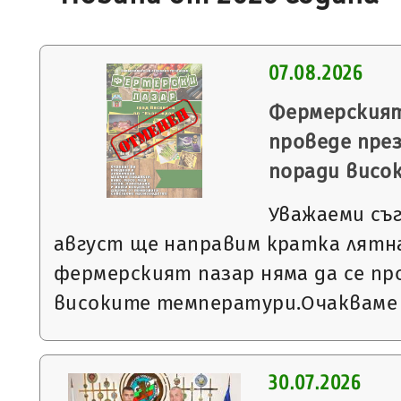
07.08.2026
Фермерският
проведе през
поради висо
Уважаеми съ
август ще направим кратка лятна
фермерският пазар няма да се пр
високите температури.Очакваме
30.07.2026