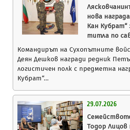
Лясковчанин
нова награда
Кан Кубрат“ 
титла по са
Командирът на Сухопътните войс
Деян Дешков награди редник Петъ
логистичен полк с предметна наг
Кубрат“…
29.07.2026
Семейството
Тодор Лицов