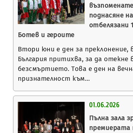
възпоменате
поднасяне на
отбелязани 1
Ботев и героите
Втори юни е ден за преклонение,
България притихва, за да отекне в
безсмъртието. Това е ден на вечн
признателност към…
01.06.2026
Пълна зала з
премиерата 