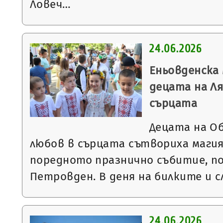
Ловеч…
24.06.2026
Еньовденска
децата на Ля
сърцата
Децата на О
любов в сърцата сътвориха магия
поредното празнично събитие, п
Петровден. В деня на билките и 
24.06.2026