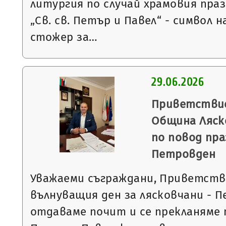
литургия по случай храмовия пра
„Св. св. Петър и Павел“ - символ н
стожер за…
29.06.2026
Приветствие
Община Ляск
по повод пра
Петровден
Уважаеми съграждани, Приветства
вълнуващия ден за лясковчани - 
отдаваме почит и се прекланяме