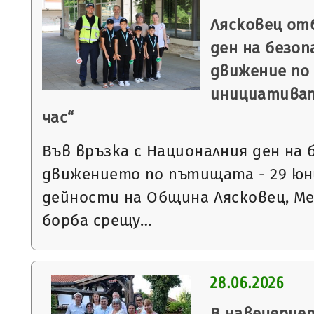
Лясковец от
ден на безо
движение по
инициативат
час“
Във връзка с Националния ден на
движението по пътищата - 29 ю
дейности на Община Лясковец, М
борба срещу…
28.06.2026
В навечерие