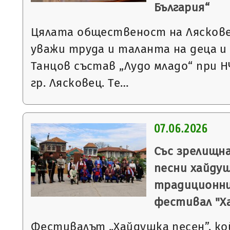
България“
Цялата общественост на Лясковец
уважи труда и таланта на деца 
Танцов състав „Лудо младо“ при Н
гр. Лясковец. Те…
07.06.2026
Със зрелищн
песни хайду
традиционни
фестивал "Х
Фестивалът „Хайдушка песен”, к