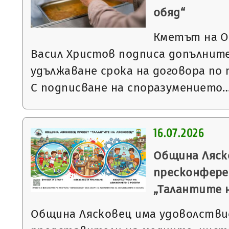
обяд“
Кметът на О
Васил Христов подписа допълните
удължаване срока на договора по 
С подписване на споразумението
16.07.2026
Община Ляск
пресконфере
„Талантите 
Община Лясковец има удоволстви