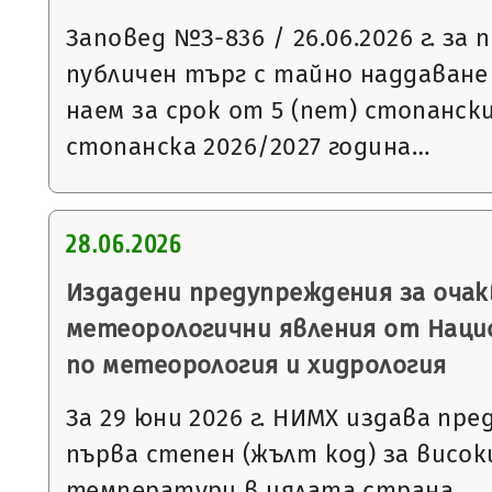
Заповед №З-836 / 26.06.2026 г. за
публичен търг с тайно наддаване
наем за срок от 5 (пет) стопанск
стопанска 2026/2027 година…
28.06.2026
Издадени предупреждения за очак
метеорологични явления от Нац
по метеорология и хидрология
За 29 юни 2026 г. НИМХ издава пр
първа степен (жълт код) за висо
температури в цялата страна.