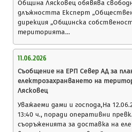
Община Лясковец обявява свобод
длъжността Експерт „Обществен
дирекция „Общинска собственост
територията…
11.06.2026
Съобщение на ЕРП Север АД за пла
електрозахранването на терито
Лясковец
Уважаеми дами и господа,На 12.06.20
13:40 ч., поради оперативни прев
съоръженията за доставка на еле