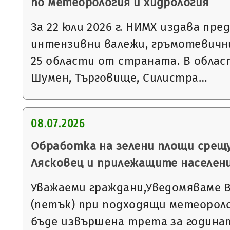
по метеорология и хидрология
За 22 юли 2026 г. НИМХ издава пре
интензивни валежи, гръмотевични
25 области от страната. В облас
Шумен, Търговище, Силистра…
08.07.2026
Обработка на зелени площи срещу
Лясковец и прилежащите населен
Уважаеми граждани,Уведомяваме Ви,
(петък) при подходящи метеороло
бъде извършена трета за година