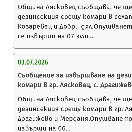
Община Лясковец съобщава, че щ
дезинсекция срещу комари в села
Козаревец и Добри дял.Опушване
се извърши на 07 юли…
03.07.2026
Съобщение за извършване на дез
комари в гр. Лясковец, с. Драгижев
Община Лясковец съобщава, че щ
дезинсекция срещу комари в гр. Л
Драгижево и Мерданя.Опушването
извърши на 06…