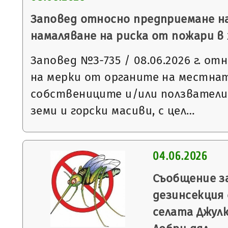
Заповед относно предприемане на
намаляване на риска от пожари 
Заповед №З-735 / 08.06.2026 г. о
на мерки от органите на местнат
собствениците и/или ползватели
земи и горски масиви, с цел…
04.06.2026
Съобщение з
дезинсекция
селата Джулю