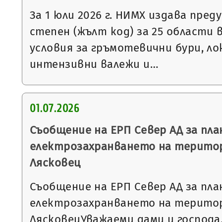
За 1 юли 2026 г. НИМХ издава пре
степен (жълт код) за 25 области 
условия за гръмотевични бури, л
интензивни валежи и…
01.07.2026
Съобщение на ЕРП Север АД за пла
електрозахранването на терито
Лясковец
Съобщение на ЕРП Север АД за пла
електрозахранването на терито
ЛясковецУважаеми дами и господа,Н