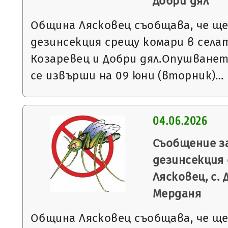
Добри дял
Община Лясковец съобщава, че щ
дезинсекция срещу комари в села
Козаревец и Добри дял.Опушване
се извърши на 09 юни (вторник)…
04.06.2026
Съобщение з
дезинсекция 
Лясковец, с. 
Мерданя
Община Лясковец съобщава, че щ