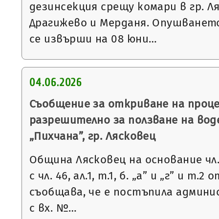
дезинсекция срещу комари в гр. Л
Драгижево и Мерданя. Опушванет
се извърши на 08 юни…
04.06.2026
Съобщение за откриване на проце
разрешително за ползване на вод
„Пихчана”, гр. Лясковец
Община Лясковец на основание чл. 
с чл. 46, ал.1, т.1, б. „а” и „г” и т.
съобщава, че е постъпила админ
с вх. №…