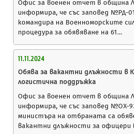
Офис за военен отчет в община 
информира, че със заповед №РД-01-4
командира на Военноморските си
процедура за обявяване на 61…
11.11.2024
Обява за вакантни длъжности в 
логистична поддръжка
Офис за военен отчет в община 
информира, че със заповед №ОХ-932 
министъра на отбраната са обяве
вакантни длъжности за офицери