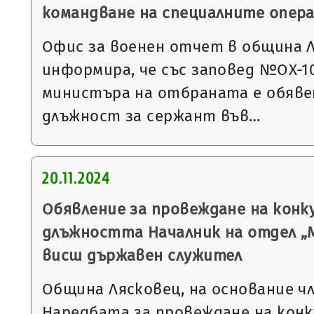
командване на специалните опер
Офис за военен отчет в община 
информира, че със заповед №ОХ-1078
министъра на отбраната е обявен
длъжност за сержант във…
20.11.2024
Обявление за провеждане на конку
длъжността Началник на отдел „
висш държавен служител
Община Лясковец, на основание чл. 1
Наредбата за провеждане на конк