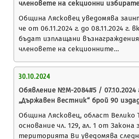
членовете на секционни избират
Община Лясковец уведомява заин
че от 06.11.2024 г. до 08.11.2024 г
бъдат изплащани възнаграждения
членовете на секционните…
30.10.2024
Обявление №М-2084#5 / 07.10.2024 
„Държавен вестник“ брой 90 издаден
Община Лясковец, област Велико 
основание чл. 129, ал. 1 от Закон
територията Ви уведомява след