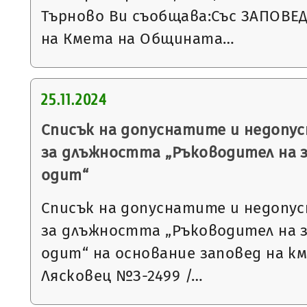
Търново Ви съобщава:Със ЗАПОВЕД №
на Кмета на Общината…
25.11.2024
Списък на допуснатите и недопу
за длъжността „Ръководител на 
одит“
Списък на допуснатите и недопу
за длъжността „Ръководител на 
одит“ на основание заповед на к
Лясковец №З-2499 /…