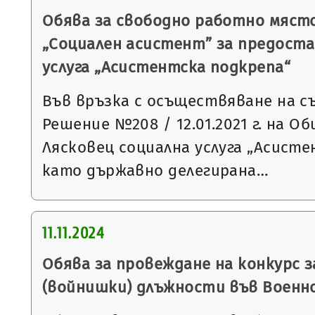
Обява за свободно работно мяст
„Социален асистент” за предоста
услуга „Асистентска подкрепа“
Във връзка с осъществяване на с
Решение №208 / 12.01.2021 г. на 
Лясковец социална услуга „Асист
като държавно делегирана…
11.11.2024
Обява за провеждане на конкурс 
(войнишки) длъжности във Военн