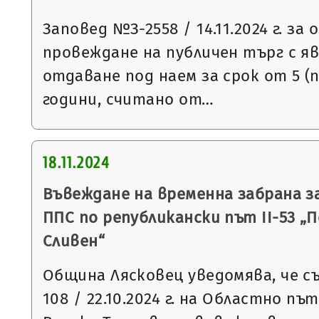
Заповед №З-2558 / 14.11.2024 г. за
провеждане на публичен търг с яв
отдаване под наем за срок от 5 (
години, считано от…
18.11.2024
Въвеждане на временна забрана з
ППС по републикански път ІІ-53 „П
Сливен“
Община Лясковец уведомява, че съ
108 / 22.10.2024 г. на Областно пъ