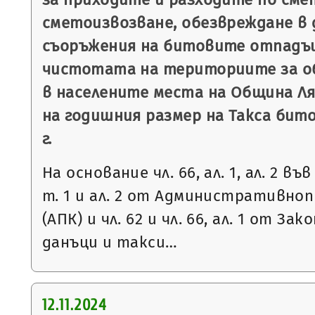
сметоизвозване, обезвреждане в 
съоръжения на битовите отпадъц
чистотата на териториите за о
в населените места на Община Ля
на годишния размер на Такса бит
г.
На основание чл. 66, ал. 1, ал. 2 във 
т. 1 и ал. 2 от Административно
(АПК) и чл. 62 и чл. 66, ал. 1 от З
данъци и такси…
12.11.2024