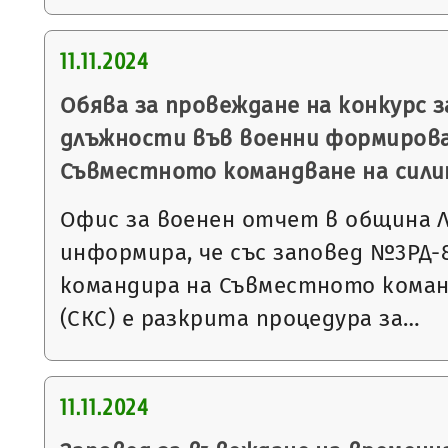
11.11.2024
Обява за провеждане на конкурс 
длъжности във военни формирова
Съвместното командване на сил
Офис за военен отчет в община 
информира, че със заповед №3РД-818
командира на Съвместното коман
(СКС) е разкрита процедура за…
11.11.2024