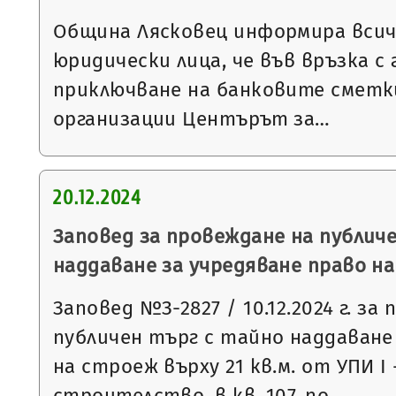
Община Лясковец информира всич
юридически лица, че във връзка 
приключване на банковите смет
организации Центърът за…
20.12.2024
Заповед за провеждане на публич
наддаване за учредяване право н
Заповед №З-2827 / 10.12.2024 г. за
публичен търг с тайно наддаване
на строеж върху 21 кв.м. от УПИ І
строителство, в кв. 107, по…