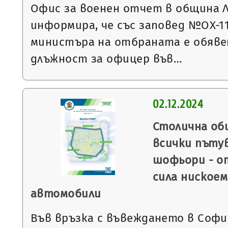
Офис за военен отчет в община 
информира, че със заповед №ОХ-1117
министъра на отбраната е обявен
длъжност за офицер във…
02.12.2024
Столична об
всички пъту
шофьори - от
сила ниское
автомобили
Във връзка с въвеждането в Софи