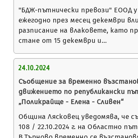
"БДЖ-пътнически превози" ЕООД у
ежегодно през месец декември вли
разписание на влаковете, като пр
стане от 15 декември и…
24.10.2024
Съобщение за временно възстано
движението по републикански път
„Поликрайще - Елена - Сливен“
Община Лясковец уведомява, че съ
108 / 22.10.2024 г. на Областно пъ
В.Търново временно се възстано