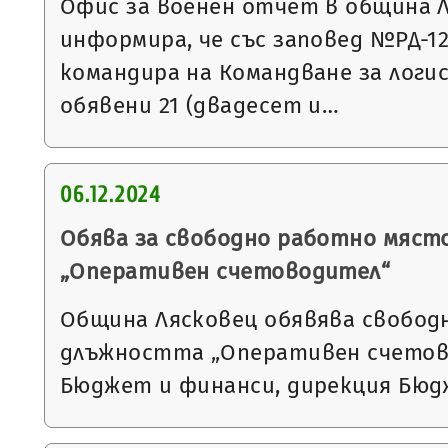
Офис за военен отчет в община 
информира, че със заповед №РД-1297
командира на Командване за логи
обявени 21 (двадесет и…
06.12.2024
Обява за свободно работно мяст
„Оперативен счетоводител“
Община Лясковец обявява свобод
длъжността „Оперативен счетов
Бюджет и финанси, дирекция Бюд