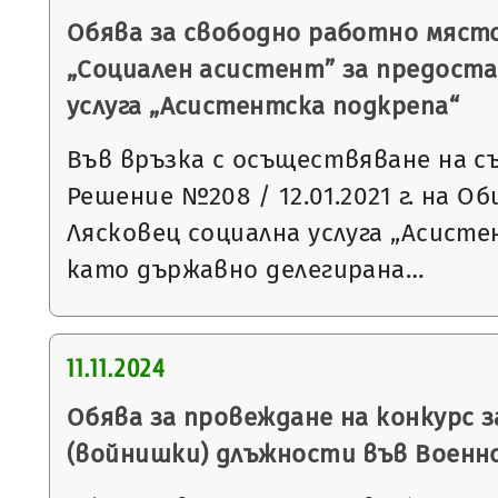
Обява за свободно работно мяст
„Социален асистент” за предоста
услуга „Асистентска подкрепа“
Във връзка с осъществяване на с
Решение №208 / 12.01.2021 г. на 
Лясковец социална услуга „Асист
като държавно делегирана…
11.11.2024
Обява за провеждане на конкурс 
(войнишки) длъжности във Военн