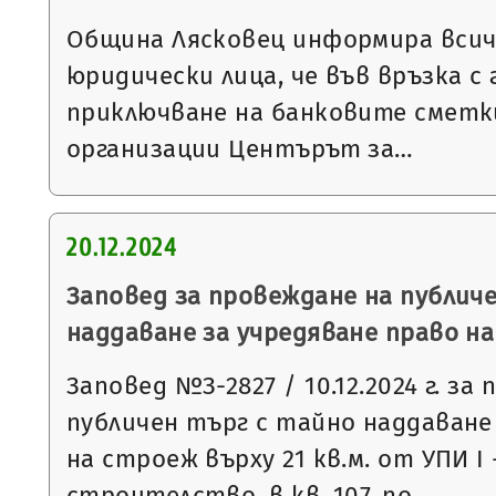
Община Лясковец информира всич
юридически лица, че във връзка 
приключване на банковите смет
организации Центърът за…
20.12.2024
Заповед за провеждане на публич
наддаване за учредяване право н
Заповед №З-2827 / 10.12.2024 г. за
публичен търг с тайно наддаване
на строеж върху 21 кв.м. от УПИ І
строителство, в кв. 107, по…