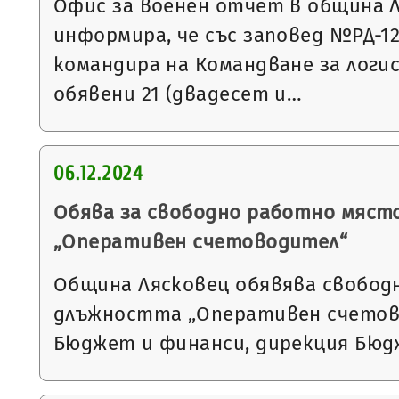
Офис за военен отчет в община 
информира, че със заповед №РД-1297
командира на Командване за логи
обявени 21 (двадесет и…
06.12.2024
Обява за свободно работно мяст
„Оперативен счетоводител“
Община Лясковец обявява свобод
длъжността „Оперативен счетов
Бюджет и финанси, дирекция Бюд