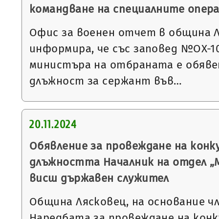
командване на специалните опер
Офис за военен отчет в община 
информира, че със заповед №ОХ-1078
министъра на отбраната е обявен
длъжност за сержант във…
20.11.2024
Обявление за провеждане на конку
длъжността Началник на отдел „
висш държавен служител
Община Лясковец, на основание чл. 1
Наредбата за провеждане на конк