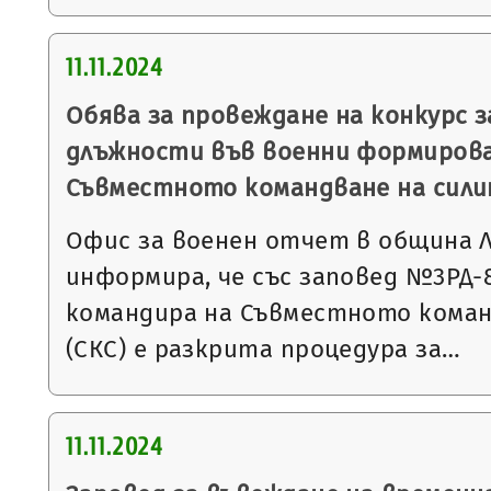
11.11.2024
Обява за провеждане на конкурс 
длъжности във военни формирова
Съвместното командване на сил
Офис за военен отчет в община 
информира, че със заповед №3РД-818
командира на Съвместното коман
(СКС) е разкрита процедура за…
11.11.2024