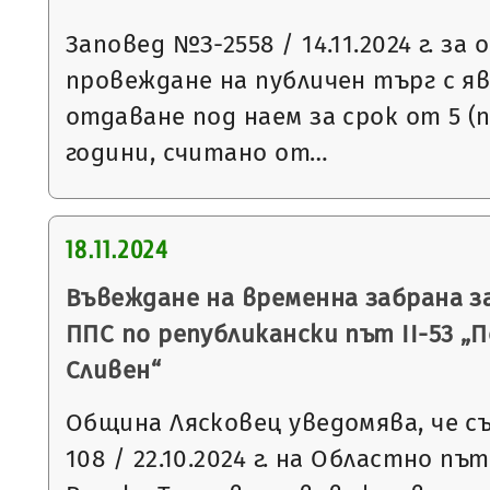
Заповед №З-2558 / 14.11.2024 г. за
провеждане на публичен търг с яв
отдаване под наем за срок от 5 (
години, считано от…
18.11.2024
Въвеждане на временна забрана з
ППС по републикански път ІІ-53 „П
Сливен“
Община Лясковец уведомява, че съ
108 / 22.10.2024 г. на Областно пъ