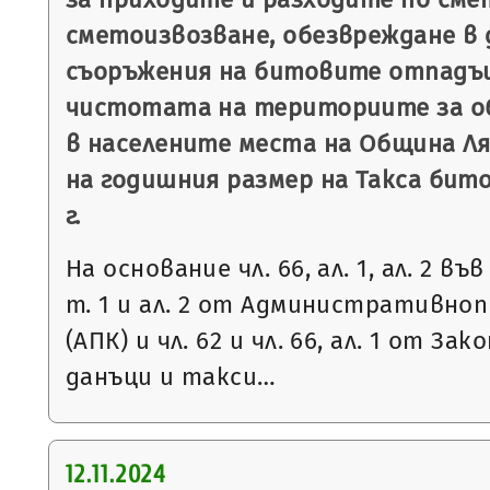
сметоизвозване, обезвреждане в 
съоръжения на битовите отпадъц
чистотата на териториите за о
в населените места на Община Ля
на годишния размер на Такса бит
г.
На основание чл. 66, ал. 1, ал. 2 във 
т. 1 и ал. 2 от Административно
(АПК) и чл. 62 и чл. 66, ал. 1 от З
данъци и такси…
12.11.2024