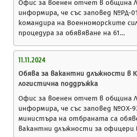
Офис за военен отчет в община 
информира, че със заповед №РД-01-4
командира на Военноморските си
процедура за обявяване на 61…
11.11.2024
Обява за вакантни длъжности в 
логистична поддръжка
Офис за военен отчет в община 
информира, че със заповед №ОХ-932 
министъра на отбраната са обяве
вакантни длъжности за офицери