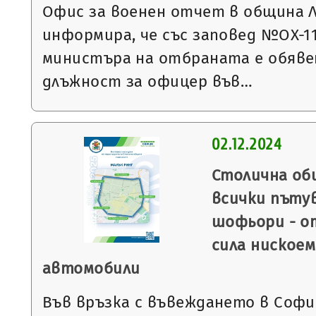
Офис за военен отчет в община 
информира, че със заповед №ОХ-1117
министъра на отбраната е обявен
длъжност за офицер във…
02.12.2024
Столична об
всички пъту
шофьори - от
сила ниское
автомобили
Във връзка с въвеждането в Софи