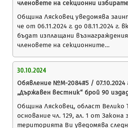
членовете на секционни избират
Община Лясковец уведомява заин
че от 06.11.2024 г. до 08.11.2024 г
бъдат изплащани възнаграждения
членовете на секционните…
30.10.2024
Обявление №М-2084#5 / 07.10.2024 
„Държавен вестник“ брой 90 издаден
Община Лясковец, област Велико 
основание чл. 129, ал. 1 от Закон
територията Ви уведомява след