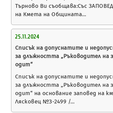
Търново Ви съобщава:Със ЗАПОВЕД №
на Кмета на Общината…
25.11.2024
Списък на допуснатите и недопу
за длъжността „Ръководител на 
одит“
Списък на допуснатите и недопу
за длъжността „Ръководител на 
одит“ на основание заповед на к
Лясковец №З-2499 /…