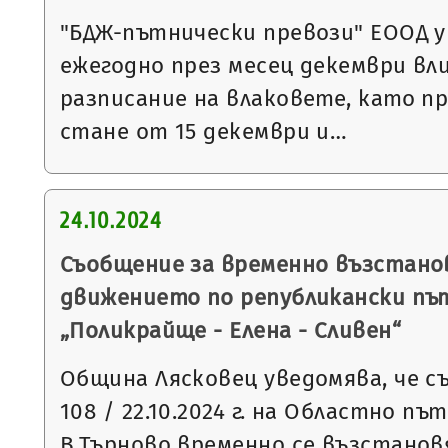
"БДЖ-пътнически превози" ЕООД у
ежегодно през месец декември вли
разписание на влаковете, като пр
стане от 15 декември и…
24.10.2024
Съобщение за временно възстано
движението по републикански път
„Поликрайще - Елена - Сливен“
Община Лясковец уведомява, че съ
108 / 22.10.2024 г. на Областно пъ
В.Търново временно се възстано