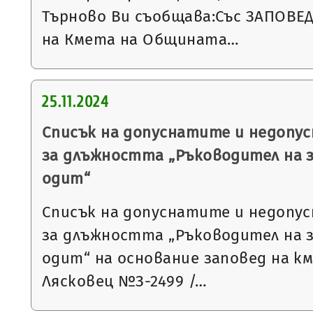
Търново Ви съобщава:Със ЗАПОВЕД №
на Кмета на Общината…
25.11.2024
Списък на допуснатите и недопу
за длъжността „Ръководител на 
одит“
Списък на допуснатите и недопу
за длъжността „Ръководител на 
одит“ на основание заповед на к
Лясковец №З-2499 /…