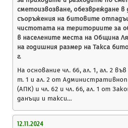
сметоизвозване, обезвреждане в 
съоръжения на битовите отпадъц
чистотата на териториите за о
в населените места на Община Ля
на годишния размер на Такса бит
г.
На основание чл. 66, ал. 1, ал. 2 във 
т. 1 и ал. 2 от Административно
(АПК) и чл. 62 и чл. 66, ал. 1 от З
данъци и такси…
12.11.2024