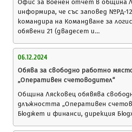
Офис за военен отчет в община 
информира, че със заповед №РД-1297
командира на Командване за логи
обявени 21 (двадесет и…
06.12.2024
Обява за свободно работно мяст
„Оперативен счетоводител“
Община Лясковец обявява свобод
длъжността „Оперативен счетов
Бюджет и финанси, дирекция Бюд