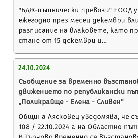
"БДЖ-пътнически превози" ЕООД у
ежегодно през месец декември вли
разписание на влаковете, като пр
стане от 15 декември и…
24.10.2024
Съобщение за временно възстано
движението по републикански път
„Поликрайще - Елена - Сливен“
Община Лясковец уведомява, че съ
108 / 22.10.2024 г. на Областно пъ
В.Търново временно се възстано