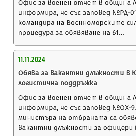
Офис за военен отчет в община 
информира, че със заповед №РД-01-4
командира на Военноморските си
процедура за обявяване на 61…
11.11.2024
Обява за вакантни длъжности в 
логистична поддръжка
Офис за военен отчет в община 
информира, че със заповед №ОХ-932 
министъра на отбраната са обяве
вакантни длъжности за офицери