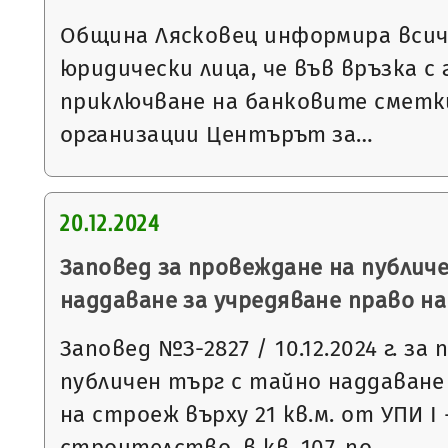
Община Лясковец информира всич
юридически лица, че във връзка 
приключване на банковите смет
организации Центърът за…
20.12.2024
Заповед за провеждане на публич
наддаване за учредяване право н
Заповед №З-2827 / 10.12.2024 г. за
публичен търг с тайно наддаване
на строеж върху 21 кв.м. от УПИ І
строителство, в кв. 107, по…