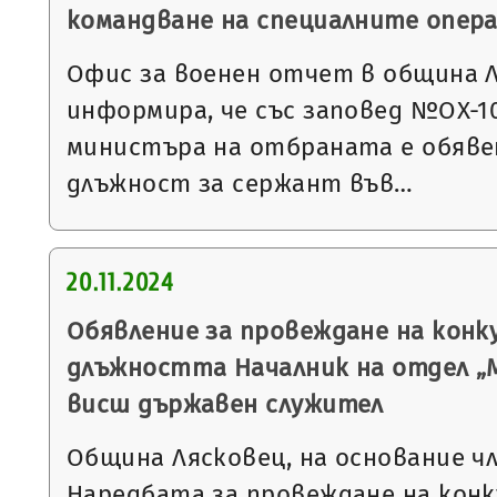
командване на специалните опер
Офис за военен отчет в община 
информира, че със заповед №ОХ-1078
министъра на отбраната е обявен
длъжност за сержант във…
20.11.2024
Обявление за провеждане на конку
длъжността Началник на отдел „
висш държавен служител
Община Лясковец, на основание чл. 1
Наредбата за провеждане на конк