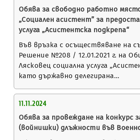
Обява за свободно работно мяст
„Социален асистент” за предоста
услуга „Асистентска подкрепа“
Във връзка с осъществяване на с
Решение №208 / 12.01.2021 г. на 
Лясковец социална услуга „Асист
като държавно делегирана…
11.11.2024
Обява за провеждане на конкурс 
(войнишки) длъжности във Военн