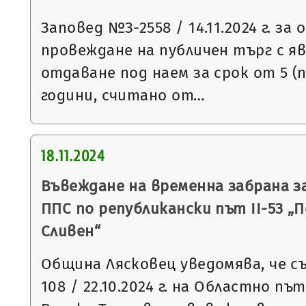
Заповед №З-2558 / 14.11.2024 г. за
провеждане на публичен търг с яв
отдаване под наем за срок от 5 (
години, считано от…
18.11.2024
Въвеждане на временна забрана з
ППС по републикански път ІІ-53 „П
Сливен“
Община Лясковец уведомява, че съ
108 / 22.10.2024 г. на Областно пъ