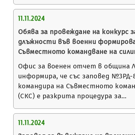
11.11.2024
Обява за провеждане на конкурс 
длъжности във военни формирова
Съвместното командване на сил
Офис за военен отчет в община 
информира, че със заповед №3РД-818
командира на Съвместното коман
(СКС) е разкрита процедура за…
11.11.2024