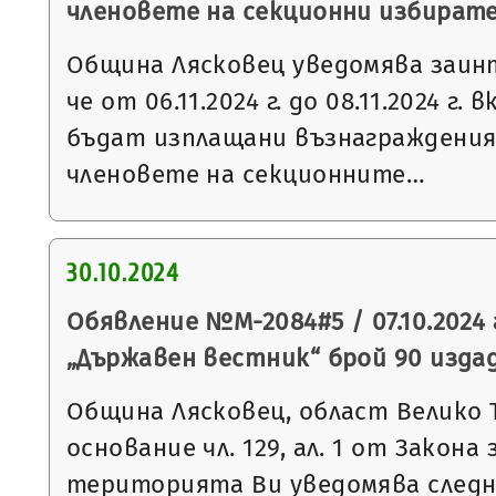
членовете на секционни избират
Община Лясковец уведомява заин
че от 06.11.2024 г. до 08.11.2024 г
бъдат изплащани възнаграждения
членовете на секционните…
30.10.2024
Обявление №М-2084#5 / 07.10.2024 
„Държавен вестник“ брой 90 издаден
Община Лясковец, област Велико 
основание чл. 129, ал. 1 от Закон
територията Ви уведомява след