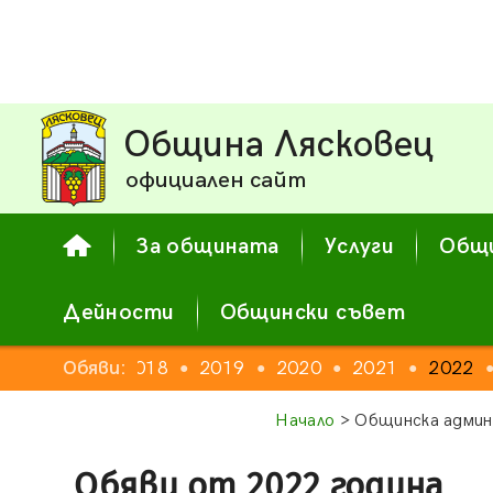
Община Лясковец
официален сайт
За общината
Услуги
Общи
Дейности
Общински съвет
16
2017
Обяви:
2018
2019
2020
2021
2022
●
●
●
●
●
●
Начало
> Общинска админ
Обяви от 2022 година