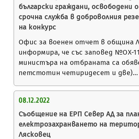
български граждани, освободени о
срочна служба в доброволния резе
на конкурс
Офис за военен отчет в община 
информира, че със заповед №ОХ-1132
министъра на отбраната са обяве
петстотин четиридесет и две)…
08.12.2022
Съобщение на ЕРП Север АД за пла
електрозахранването на терито
Лясковец